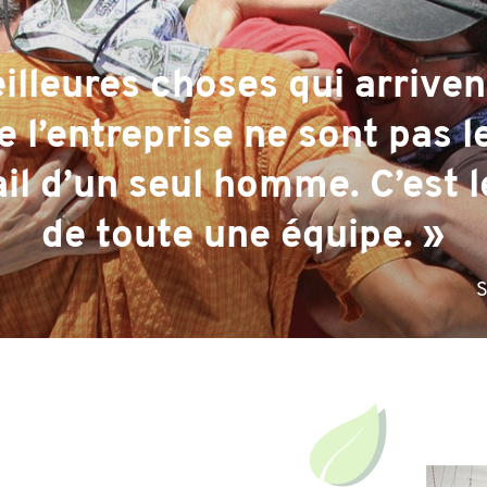
illeures choses qui arriven
 l’entreprise ne sont pas le
il d’un seul homme. C’est l
de toute une équipe. »
S