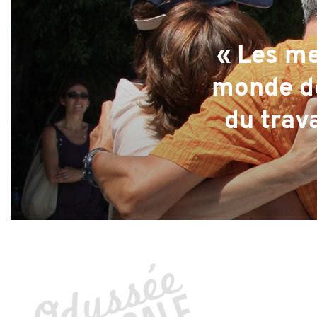
« Les me
monde de
du trava