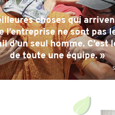
illeures choses qui arriven
 l’entreprise ne sont pas le
il d’un seul homme. C’est l
de toute une équipe. »
S