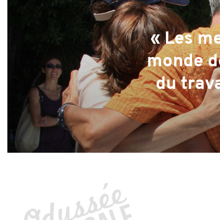
« Les me
monde de
du trava